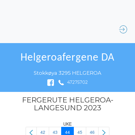
Helgeroafergene DA
Stokkøya 3295 HELGEROA
47275702
FERGERUTE HELGEROA-
LANGESUND 2023
UKE
42
43
44
45
46